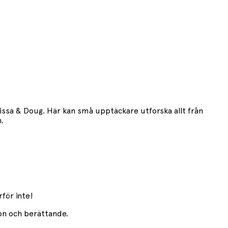
ssa & Doug. Här kan små upptäckare utforska allt från
.
rför inte!
ion och berättande.