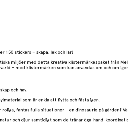
 150 stickers – skapa, lek och lär!
ska miljöer med detta kreativa klistermärkespaket från Meli
nas värld – med klistermärken som kan användas om och om igen
dskap och hav.
lmaterial som är enkla att flytta och fästa igen.
 roliga, fantasifulla situationer – en dinosaurie på gården? Va
om natur och djur samtidigt som de tränar öga-hand-koordinat