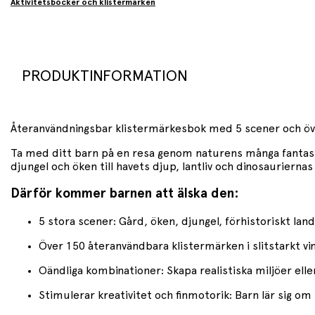
Aktivitetsböcker och klistermärken
PRODUKTINFORMATION
Återanvändningsbar klistermärkesbok med 5 scener och över
Ta med ditt barn på en resa genom naturens många fantasti
djungel och öken till havets djup, lantliv och dinosaurier
Därför kommer barnen att älska den:
5 stora scener: Gård, öken, djungel, förhistoriskt lan
Över 150 återanvändbara klistermärken i slitstarkt viny
Oändliga kombinationer: Skapa realistiska miljöer eller
Stimulerar kreativitet och finmotorik: Barn lär sig 